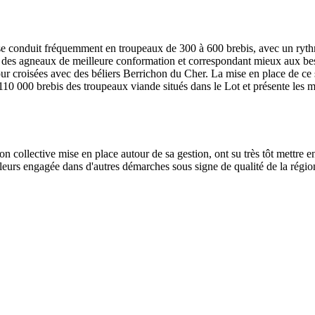
 se conduit fréquemment en troupeaux de 300 à 600 brebis, avec un ryth
r des agneaux de meilleure conformation et correspondant mieux aux bes
our croisées avec des béliers Berrichon du Cher. La mise en place de ce
0 000 brebis des troupeaux viande situés dans le Lot et présente les mei
ion collective mise en place autour de sa gestion, ont su très tôt mettre en
r ailleurs engagée dans d'autres démarches sous signe de qualité de la ré