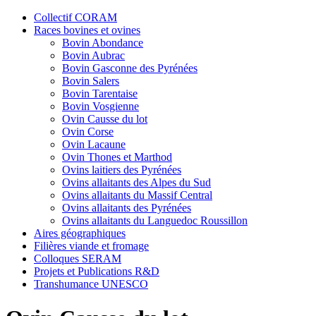
Collectif CORAM
Races bovines et ovines
Bovin Abondance
Bovin Aubrac
Bovin Gasconne des Pyrénées
Bovin Salers
Bovin Tarentaise
Bovin Vosgienne
Ovin Causse du lot
Ovin Corse
Ovin Lacaune
Ovin Thones et Marthod
Ovins laitiers des Pyrénées
Ovins allaitants des Alpes du Sud
Ovins allaitants du Massif Central
Ovins allaitants des Pyrénées
Ovins allaitants du Languedoc Roussillon
Aires géographiques
Filières viande et fromage
Colloques SERAM
Projets et Publications R&D
Transhumance UNESCO